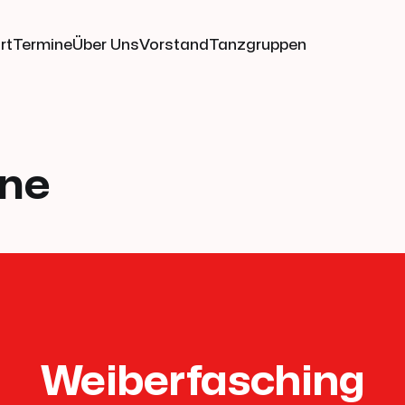
rt
Termine
Über Uns
Vorstand
Tanzgruppen
ine
Weiberfasching