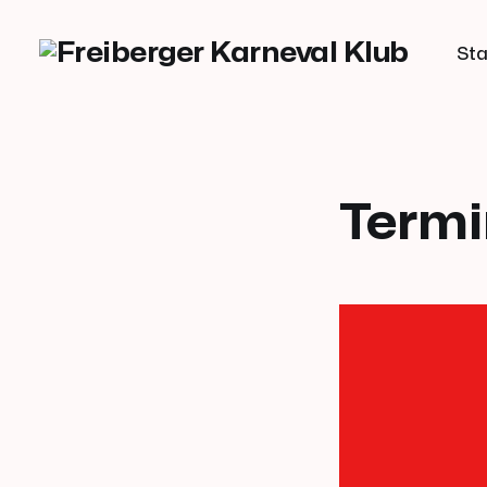
Sta
Term